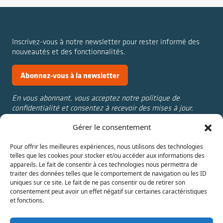
Inscrivez-vous à notre newsletter pour rester informé des
nouveautés et des fonctionnalités.
Abonnez-vous à la newsletter
En vous abonnant, vous acceptez notre politique de
confidentialité et consentez à recevoir des mises à jour.
Gérer le consentement
Nous contacter :
Annuaire
Pour offrir les meilleures expériences, nous utilisons des technologies
aline.cantat@univ-st-
Actualités
telles que les cookies pour stocker et/ou accéder aux informations des
etienne.fr
Témoignages
appareils. Le fait de consentir à ces technologies nous permettra de
julie.rolland@univ-st-
IAE Saint-Étienne
traiter des données telles que le comportement de navigation ou les ID
uniques sur ce site. Le fait de ne pas consentir ou de retirer son
etienne.fr
consentement peut avoir un effet négatif sur certaines caractéristiques
et fonctions.