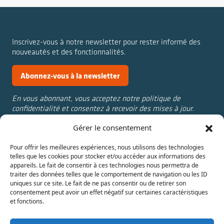
Inscrivez-vous à notre newsletter pour rester informé des
nouveautés et des fonctionnalités.
Abonnez-vous à la newsletter
En vous abonnant, vous acceptez notre politique de
confidentialité et consentez à recevoir des mises à jour.
Gérer le consentement
Nous contacter :
Annuaire
Pour offrir les meilleures expériences, nous utilisons des technologies
aline.cantat@univ-st-
Actualités
telles que les cookies pour stocker et/ou accéder aux informations des
etienne.fr
Témoignages
appareils. Le fait de consentir à ces technologies nous permettra de
julie.rolland@univ-st-
IAE Saint-Étienne
traiter des données telles que le comportement de navigation ou les ID
uniques sur ce site. Le fait de ne pas consentir ou de retirer son
etienne.fr
consentement peut avoir un effet négatif sur certaines caractéristiques
et fonctions.