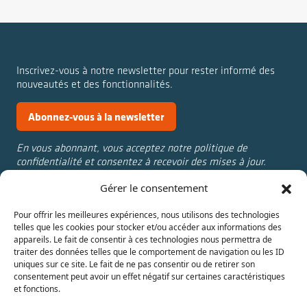
Inscrivez-vous à notre newsletter pour rester informé des
nouveautés et des fonctionnalités.
Abonnez-vous à la newsletter
En vous abonnant, vous acceptez notre politique de
confidentialité et consentez à recevoir des mises à jour.
Gérer le consentement
Nous contacter :
Annuaire
Pour offrir les meilleures expériences, nous utilisons des technologies
aline.cantat@univ-st-
Actualités
telles que les cookies pour stocker et/ou accéder aux informations des
etienne.fr
Témoignages
appareils. Le fait de consentir à ces technologies nous permettra de
julie.rolland@univ-st-
IAE Saint-Étienne
traiter des données telles que le comportement de navigation ou les ID
uniques sur ce site. Le fait de ne pas consentir ou de retirer son
etienne.fr
consentement peut avoir un effet négatif sur certaines caractéristiques
et fonctions.