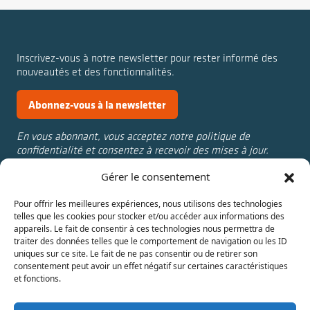
Inscrivez-vous à notre newsletter pour rester informé des
nouveautés et des fonctionnalités.
Abonnez-vous à la newsletter
En vous abonnant, vous acceptez notre politique de
confidentialité et consentez à recevoir des mises à jour.
Gérer le consentement
Nous contacter :
Annuaire
Pour offrir les meilleures expériences, nous utilisons des technologies
aline.cantat@univ-st-
Actualités
telles que les cookies pour stocker et/ou accéder aux informations des
etienne.fr
Témoignages
appareils. Le fait de consentir à ces technologies nous permettra de
julie.rolland@univ-st-
IAE Saint-Étienne
traiter des données telles que le comportement de navigation ou les ID
uniques sur ce site. Le fait de ne pas consentir ou de retirer son
etienne.fr
consentement peut avoir un effet négatif sur certaines caractéristiques
et fonctions.